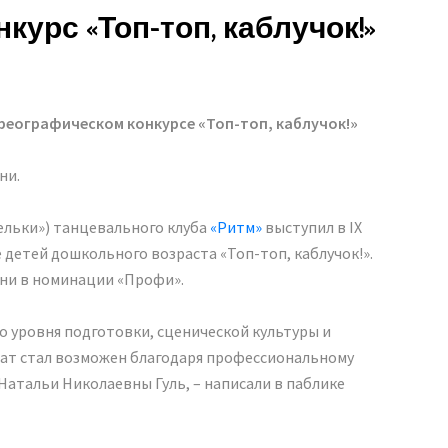
урс «Топ-топ, каблучок!»
ореографическом конкурсе «Топ-топ, каблучок!»
ни.
ельки») танцевального клуба
«Ритм»
выступил в IX
детей дошкольного возраста «Топ-топ, каблучок!».
ени в номинации «Профи».
о уровня подготовки, сценической культуры и
ат стал возможен благодаря профессиональному
атальи Николаевны Гуль, – написали в паблике