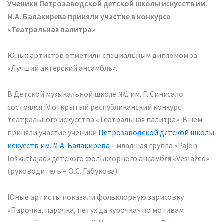
Ученики Петрозаводской детской школы искусств им.
М.А. Балакирева приняли участие в конкурсе
«Театральная палитра»
Юных артистов отметили специальным дипломом за
«Лучший актерский ансамбль».
В Детской музыкальной школе №1 им. Г. Синисало
состоялся IV открытый республиканский конкурс
театрального искусства «Театральная палитра». В нем
приняли участие ученики
Петрозаводской детской школы
искусств им. М.А. Балакирева
– младшая группа «Pajon
loškuttajad» детского фольклорного ансамбля «Vesläžed»
(руководитель – О.С. Габукова).
Юные артисты показали фольклорную зарисовку
«Парочка, парочка, петух да курочка» по мотивам