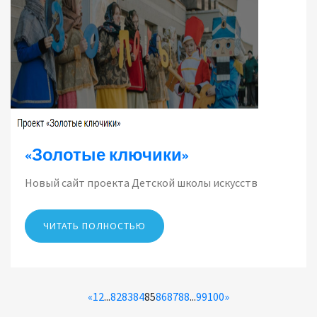
«Золотые ключики»
Новый сайт проекта Детской школы искусств
ЧИТАТЬ ПОЛНОСТЬЮ
«
1
2
...
82
83
84
85
86
87
88
...
99
100
»