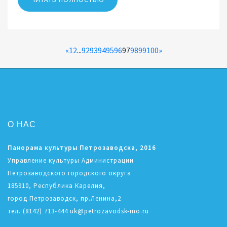
«
1
2
...
92
93
94
95
96
97
98
99
100
»
О НАС
Панорама культуры Петрозаводска, 2016
Управление культуры Администрации
Петрозаводского городского округа
185910, Республика Карелия,
город Петрозаводск, пр.Ленина,2
тел. (8142) 713-444 uk@petrozavodsk-mo.ru